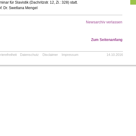
inar für Slavistik (Dachritzstr. 12, Zi.: 328) statt.
f. Dr. Swetlana Mengel
Newsarchiv verlassen
Zum Seitenanfang
rierefreiheit
Datenschutz
Disclaimer
Impressum
14.10.2016