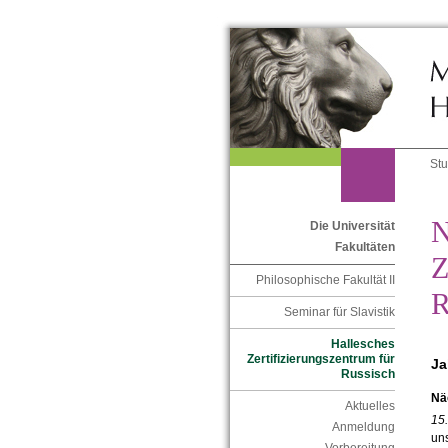
St
N
Die Universität
Fakultäten
Z
Philosophische Fakultät II
R
Seminar für Slavistik
Hallesches
Zertifizierungszentrum für
Ja
Russisch
Nä
Aktuelles
15
Anmeldung
uns